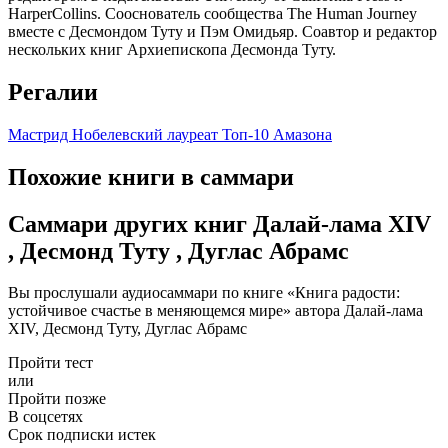
HarperCollins. Сооснователь сообщества The Human Journey
вместе с Десмондом Туту и Пэм Омидьяр. Соавтор и редактор
нескольких книг Архиепископа Десмонда Туту.
Регалии
Мастрид
Нобелевский лауреат
Топ-10 Амазона
Похожие книги в саммари
Саммари других книг Далай-лама XIV
, Десмонд Туту , Дуглас Абрамс
Вы прослушали аудиосаммари по книге «Книга радости:
устойчивое счастье в меняющемся мире» автора Далай-лама
XIV, Десмонд Туту, Дуглас Абрамс
Пройти тест
или
Пройти позже
В соцсетях
Срок подписки истек