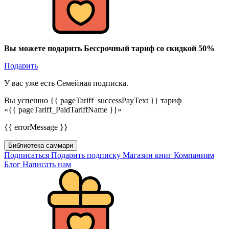
Вы можете подарить Бессрочный тариф со скидкой 50%
Подарить
У вас уже есть Семейная подписка.
Вы успешно {{ pageTariff_successPayText }} тариф
«{{ pageTariff_PaidTariffName }}»
{{ errorMessage }}
Библиотека саммари
Подписаться
Подарить подписку
Магазин книг
Компаниям
Блог
Написать нам