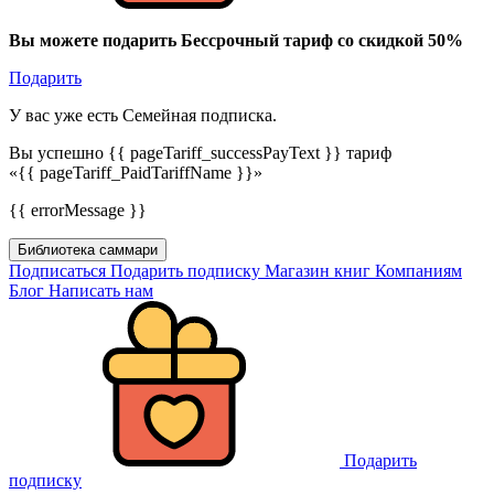
Вы можете подарить Бессрочный тариф со скидкой 50%
Подарить
У вас уже есть Семейная подписка.
Вы успешно {{ pageTariff_successPayText }} тариф
«{{ pageTariff_PaidTariffName }}»
{{ errorMessage }}
Библиотека саммари
Подписаться
Подарить подписку
Магазин книг
Компаниям
Блог
Написать нам
Подарить
подписку