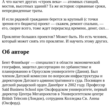
А что насчет других «строек века» — атомных станций,
мостов, высотных зданий? Та же история: сорванные сроки,
непредвиденные траты.
И если рядовой гражданин берется за крупный (с точки
зрения его бюджета) проект — скажем, ремонт спальни, —
его, скорее всего, тоже ждет перерасход времени, денег, сил…
Проклятие больших проектов? Может быть. Но есть человек,
который может снять это проклятие. И научить этому других.
Об авторе
Бент Фливбьорг — специалист в области экономической
географии, защитил диссертацию по урбанистике и
планированию в Орхусском университете (Дания). Был
членом Датской комиссии по вопросам инфраструктуры и
директором Датского административного суда. Посвящен в
датский рыцарский орден Данеброг в 2002 году. Профессор
Saïd Business School при Оксфордском университете, первый
директор Центра Мегапроектов в Университетском центре
British Telecom (Лондон), сотрудник Колледжа Св. Анны
(Оксфорд).