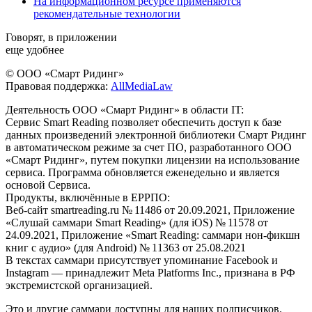
На информационном ресурсе применяются
рекомендательные технологии
Говорят, в приложении
еще удобнее
© ООО «Смарт Ридинг»
Правовая поддержка:
AllMediaLaw
Деятельность ООО «Смарт Ридинг» в области IT:
Сервис Smart Reading позволяет обеспечить доступ к базе
данных произведений электронной библиотеки Смарт Ридинг
в автоматическом режиме за счет ПО, разработанного ООО
«Смарт Ридинг», путем покупки лицензии на использование
сервиса. Программа обновляется еженедельно и является
основой Сервиса.
Продукты, включённые в ЕРРПО:
Веб-сайт smartreading.ru № 11486 от 20.09.2021, Приложение
«Слушай саммари Smart Reading» (для iOS) № 11578 от
24.09.2021, Приложение «Smart Reading: саммари нон-фикшн
книг с аудио» (для Android) № 11363 от 25.08.2021
В текстах саммари присутствует упоминание Facebook и
Instagram — принадлежит Meta Platforms Inc., признана в РФ
экстремистской организацией.
Это и другие саммари доступны для наших подписчиков.