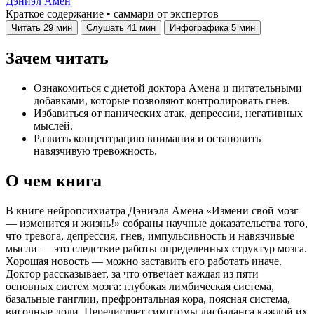
Дэниэл Амен
Краткое содержание • саммари от экспертов
Читать
29 мин
Слушать
41 мин
Инфографика
5 мин
Зачем читать
Ознакомиться с диетой доктора Амена и питательными
добавками, которые позволяют контролировать гнев.
Избавиться от панических атак, депрессии, негативных
мыслей.
Развить концентрацию внимания и остановить
навязчивую тревожность.
О чем книга
В книге нейропсихиатра Дэниэла Амена «Измени свой мозг
— изменится и жизнь!» собраны научные доказательства того,
что тревога, депрессия, гнев, импульсивность и навязчивые
мысли — это следствие работы определенных структур мозга.
Хорошая новость — можно заставить его работать иначе.
Доктор рассказывает, за что отвечает каждая из пяти
основных систем мозга: глубокая лимбическая система,
базальные ганглии, префронтальная кора, поясная система,
височные доли. Перечисляет симптомы дисбаланса каждой их