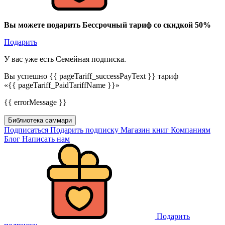
Вы можете подарить Бессрочный тариф со скидкой 50%
Подарить
У вас уже есть Семейная подписка.
Вы успешно {{ pageTariff_successPayText }} тариф
«{{ pageTariff_PaidTariffName }}»
{{ errorMessage }}
Библиотека саммари
Подписаться
Подарить подписку
Магазин книг
Компаниям
Блог
Написать нам
Подарить