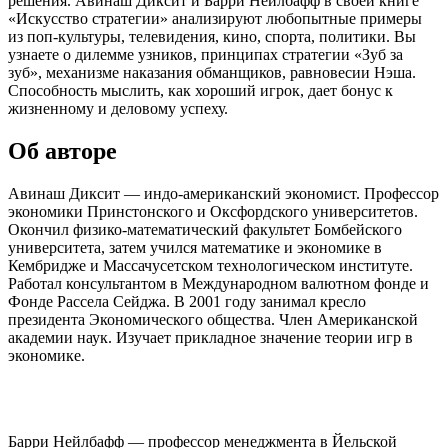
решения. Авинаш Диксит и Барри Нейлбафф в своей книге
«Искусство стратегии» анализируют любопытные примеры
из поп-культуры, телевидения, кино, спорта, политики. Вы
узнаете о дилемме узников, принципах стратегии «Зуб за
зуб», механизме наказания обманщиков, равновесии Нэша.
Способность мыслить, как хороший игрок, дает бонус к
жизненному и деловому успеху.
Об авторе
Авинаш Диксит — индо-американский экономист. Профессор
экономики Принстонского и Оксфордского университетов.
Окончил физико-математический факультет Бомбейского
университета, затем учился математике и экономике в
Кембридже и Массачусетском технологическом институте.
Работал консультантом в Международном валютном фонде и
Фонде Рассела Сейджа. В 2001 году занимал кресло
президента Экономического общества. Член Американской
академии наук. Изучает прикладное значение теории игр в
экономике.
Барри Нейлбафф — профессор менеджмента в Йельской