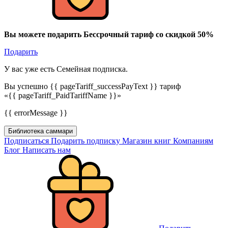
Вы можете подарить Бессрочный тариф со скидкой 50%
Подарить
У вас уже есть Семейная подписка.
Вы успешно {{ pageTariff_successPayText }} тариф
«{{ pageTariff_PaidTariffName }}»
{{ errorMessage }}
Библиотека саммари
Подписаться
Подарить подписку
Магазин книг
Компаниям
Блог
Написать нам