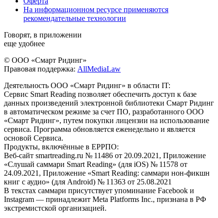
Оферта
На информационном ресурсе применяются
рекомендательные технологии
Говорят, в приложении
еще удобнее
© ООО «Смарт Ридинг»
Правовая поддержка:
AllMediaLaw
Деятельность ООО «Смарт Ридинг» в области IT:
Сервис Smart Reading позволяет обеспечить доступ к базе
данных произведений электронной библиотеки Смарт Ридинг
в автоматическом режиме за счет ПО, разработанного ООО
«Смарт Ридинг», путем покупки лицензии на использование
сервиса. Программа обновляется еженедельно и является
основой Сервиса.
Продукты, включённые в ЕРРПО:
Веб-сайт smartreading.ru № 11486 от 20.09.2021, Приложение
«Слушай саммари Smart Reading» (для iOS) № 11578 от
24.09.2021, Приложение «Smart Reading: саммари нон-фикшн
книг с аудио» (для Android) № 11363 от 25.08.2021
В текстах саммари присутствует упоминание Facebook и
Instagram — принадлежит Meta Platforms Inc., признана в РФ
экстремистской организацией.