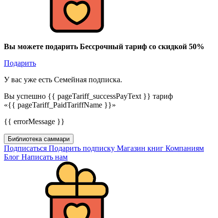
Вы можете подарить Бессрочный тариф со скидкой 50%
Подарить
У вас уже есть Семейная подписка.
Вы успешно {{ pageTariff_successPayText }} тариф
«{{ pageTariff_PaidTariffName }}»
{{ errorMessage }}
Библиотека саммари
Подписаться
Подарить подписку
Магазин книг
Компаниям
Блог
Написать нам