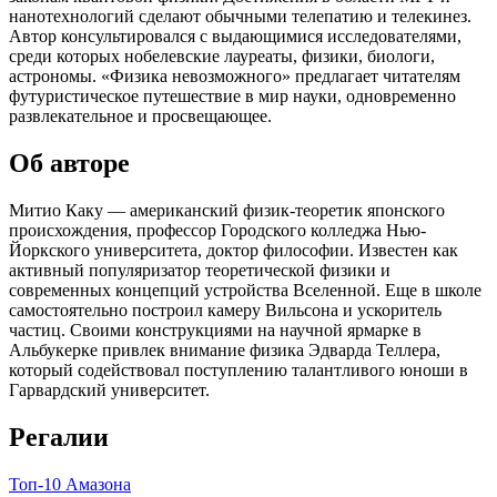
нанотехнологий сделают обычными телепатию и телекинез.
Автор консультировался с выдающимися исследователями,
среди которых нобелевские лауреаты, физики, биологи,
астрономы. «Физика невозможного» предлагает читателям
футуристическое путешествие в мир науки, одновременно
развлекательное и просвещающее.
Об авторе
Митио Каку — американский физик-теоретик японского
происхождения, профессор Городского колледжа Нью-
Йоркского университета, доктор философии. Известен как
активный популяризатор теоретической физики и
современных концепций устройства Вселенной. Еще в школе
самостоятельно построил камеру Вильсона и ускоритель
частиц. Своими конструкциями на научной ярмарке в
Альбукерке привлек внимание физика Эдварда Теллера,
который содействовал поступлению талантливого юноши в
Гарвардский университет.
Регалии
Топ-10 Амазона