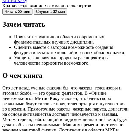
Митио Каку
Краткое содержание • саммари от экспертов
Читать
22 мин
Слушать
32 мин
Зачем читать
Повысить эрудицию в области современных
фундаментальных научных дисциплин.
Оценить вместе с автором возможность создания
футуристических технологий в разных областях науки.
Увидеть, как научные прорывы расширяют для
человечества горизонты возможного.
О чем книга
Сто лет назад ученые сказали бы, что лазеры, телевизоры и
атомная бомба — это бредни фантастов. В «Физике
невозможного» Митио Каку заявляет, что очень скоро
реальными будут силовые поля, телепортация и путешествия
во времени. Прямоточные ракеты, лазерные паруса, двигатели
на основе антивещества доставят человечество к звездам.
Метаматериал, работающий в видимом диапазоне света, будет
делать объекты невидимыми. Машину времени построят по
законам квантовой физики. Достижения в области МРТ и