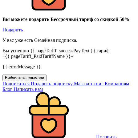
Вы можете подарить Бессрочный тариф со скидкой 50%
Подарить
У вас уже есть Семейная подписка.
Вы успешно {{ pageTariff_successPayText }} тариф
«{{ pageTariff_PaidTariffName }}»
{{ errorMessage }}
Библиотека саммари
Подписаться
Подарить подписку
Магазин книг
Компаниям
Блог
Написать нам
Подарить