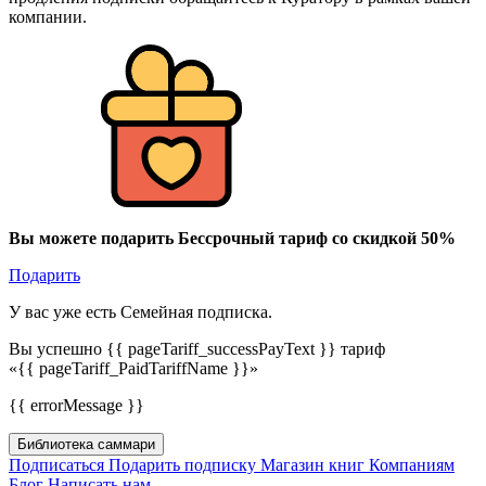
компании.
Вы можете подарить Бессрочный тариф со скидкой 50%
Подарить
У вас уже есть Семейная подписка.
Вы успешно {{ pageTariff_successPayText }} тариф
«{{ pageTariff_PaidTariffName }}»
{{ errorMessage }}
Библиотека саммари
Подписаться
Подарить подписку
Магазин книг
Компаниям
Блог
Написать нам