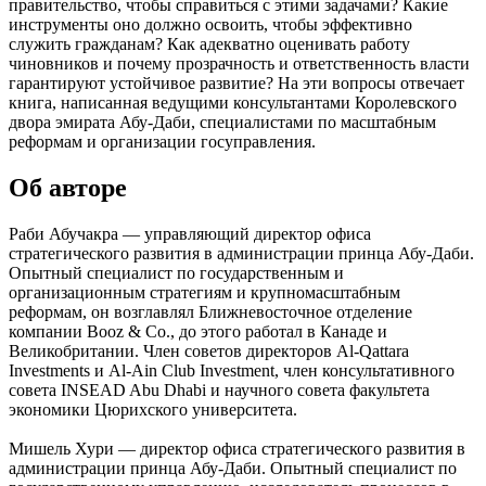
правительство, чтобы справиться с этими задачами? Какие
инструменты оно должно освоить, чтобы эффективно
служить гражданам? Как адекватно оценивать работу
чиновников и почему прозрачность и ответственность власти
гарантируют устойчивое развитие? На эти вопросы отвечает
книга, написанная ведущими консультантами Королевского
двора эмирата Абу-Даби, специалистами по масштабным
реформам и организации госуправления.
Об авторе
Раби Абучакра — управляющий директор офиса
стратегического развития в администрации принца Абу-Даби.
Опытный специалист по государственным и
организационным стратегиям и крупномасштабным
реформам, он возглавлял Ближневосточное отделение
компании Booz & Co., до этого работал в Канаде и
Великобритании. Член советов директоров Al-Qattara
Investments и Al-Ain Club Investment, член консультативного
совета INSEAD Abu Dhabi и научного совета факультета
экономики Цюрихского университета.
Мишель Хури — директор офиса стратегического развития в
администрации принца Абу-Даби. Опытный специалист по