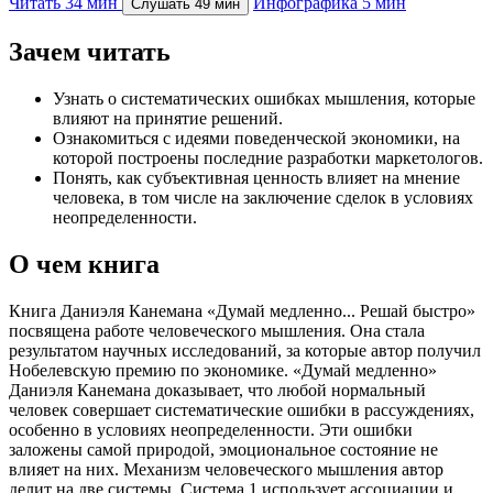
Читать
34 мин
Инфографика
5 мин
Слушать
49 мин
Зачем читать
Узнать о систематических ошибках мышления, которые
влияют на принятие решений.
Ознакомиться с идеями поведенческой экономики, на
которой построены последние разработки маркетологов.
Понять, как субъективная ценность влияет на мнение
человека, в том числе на заключение сделок в условиях
неопределенности.
О чем книга
Книга Даниэля Канемана «Думай медленно... Решай быстро»
посвящена работе человеческого мышления. Она стала
результатом научных исследований, за которые автор получил
Нобелевскую премию по экономике. «Думай медленно»
Даниэля Канемана доказывает, что любой нормальный
человек совершает систематические ошибки в рассуждениях,
особенно в условиях неопределенности. Эти ошибки
заложены самой природой, эмоциональное состояние не
влияет на них. Механизм человеческого мышления автор
делит на две системы. Система 1 использует ассоциации и