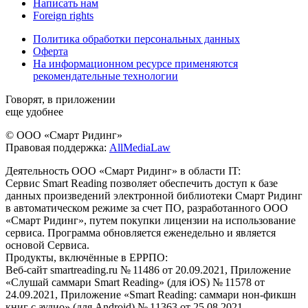
Написать нам
Foreign rights
Политика обработки персональных данных
Оферта
На информационном ресурсе применяются
рекомендательные технологии
Говорят, в приложении
еще удобнее
© ООО «Смарт Ридинг»
Правовая поддержка:
AllMediaLaw
Деятельность ООО «Смарт Ридинг» в области IT:
Сервис Smart Reading позволяет обеспечить доступ к базе
данных произведений электронной библиотеки Смарт Ридинг
в автоматическом режиме за счет ПО, разработанного ООО
«Смарт Ридинг», путем покупки лицензии на использование
сервиса. Программа обновляется еженедельно и является
основой Сервиса.
Продукты, включённые в ЕРРПО:
Веб-сайт smartreading.ru № 11486 от 20.09.2021, Приложение
«Слушай саммари Smart Reading» (для iOS) № 11578 от
24.09.2021, Приложение «Smart Reading: саммари нон-фикшн
книг с аудио» (для Android) № 11363 от 25.08.2021