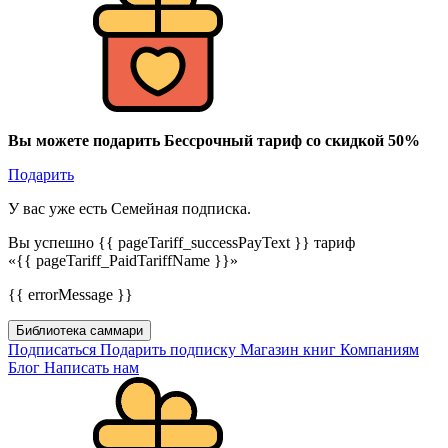
Вы можете подарить Бессрочный тариф со скидкой 50%
Подарить
У вас уже есть Семейная подписка.
Вы успешно {{ pageTariff_successPayText }} тариф
«{{ pageTariff_PaidTariffName }}»
{{ errorMessage }}
Библиотека саммари
Подписаться
Подарить подписку
Магазин книг
Компаниям
Блог
Написать нам