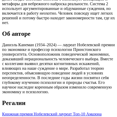
метафоры для небрежного наброска реальности. Система 2
использует аргументированные и обдуманные суждения, но
включается в работу неохотно. Человек повсюду ищет легких
решений и потому быстро находит закономерности там, где их
нет.
Об авторе
Даниэль Канеман (1934–2024) — лауреат Нобелевской премии
по экономике и профессор психологии Принстонского
университета. Основоположник поведенческой экономики,
доказавший нерациональность человеческого выбора. Вместе
с коллегами выявил десятки когнитивных искажений,
влияющих на наше суждение о мире. Разработал теорию
перспектив, объясняющую поведение людей в условиях
неопределенности. В последние годы жизни посвятил себя
глубокому изучению психологии и природы счастья. Его
научное наследие коренным образом изменило современную
экономику и психологию.
Регалии
Книжная премия
Нобелевский лауреат
Топ-10 Амазона