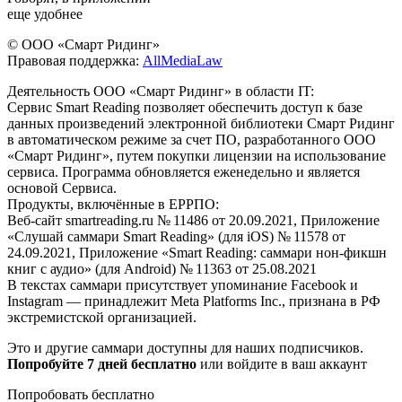
еще удобнее
© ООО «Смарт Ридинг»
Правовая поддержка:
AllMediaLaw
Деятельность ООО «Смарт Ридинг» в области IT:
Сервис Smart Reading позволяет обеспечить доступ к базе
данных произведений электронной библиотеки Смарт Ридинг
в автоматическом режиме за счет ПО, разработанного ООО
«Смарт Ридинг», путем покупки лицензии на использование
сервиса. Программа обновляется еженедельно и является
основой Сервиса.
Продукты, включённые в ЕРРПО:
Веб-сайт smartreading.ru № 11486 от 20.09.2021, Приложение
«Слушай саммари Smart Reading» (для iOS) № 11578 от
24.09.2021, Приложение «Smart Reading: саммари нон-фикшн
книг с аудио» (для Android) № 11363 от 25.08.2021
В текстах саммари присутствует упоминание Facebook и
Instagram — принадлежит Meta Platforms Inc., признана в РФ
экстремистской организацией.
Это и другие саммари доступны для наших подписчиков.
Попробуйте 7 дней бесплатно
или войдите в ваш аккаунт
Попробовать бесплатно