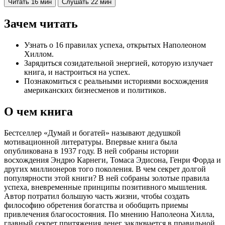
Читать
16 мин
Слушать
22 мин
Зачем читать
Узнать о 16 правилах успеха, открытых Наполеоном
Хиллом.
Зарядиться созидательной энергией, которую излучает
книга, и настроиться на успех.
Познакомиться с реальными историями восхождения
американских бизнесменов и политиков.
О чем книга
Бестселлер «Думай и богатей» называют дедушкой
мотивационной литературы. Впервые книга была
опубликована в 1937 году. В ней собраны истории
восхождения Эндрю Карнеги, Томаса Эдисона, Генри Форда и
других миллионеров того поколения. В чем секрет долгой
популярности этой книги? В ней собраны золотые правила
успеха, вневременные принципы позитивного мышления.
Автор потратил большую часть жизни, чтобы создать
философию обретения богатства и обобщить приемы
привлечения благосостояния. По мнению Наполеона Хилла,
главный секрет притяжения денег заключается в правильной