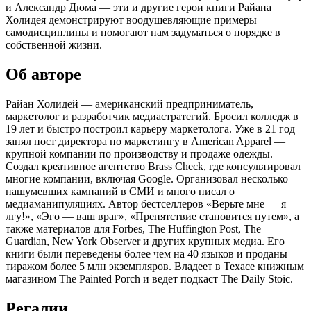
и Александр Дюма — эти и другие герои книги Райана
Холидея демонстрируют воодушевляющие примеры
самодисциплины и помогают нам задуматься о порядке в
собственной жизни.
Об авторе
Райан Холидей — американский предприниматель,
маркетолог и разработчик медиастратегий. Бросил колледж в
19 лет и быстро построил карьеру маркетолога. Уже в 21 год
занял пост директора по маркетингу в American Apparel —
крупной компании по производству и продаже одежды.
Создал креативное агентство Brass Check, где консультировал
многие компании, включая Google. Организовал несколько
нашумевших кампаний в СМИ и много писал о
медиаманипуляциях. Автор бестселлеров «Верьте мне — я
лгу!», «Эго — ваш враг», «Препятствие становится путем», а
также материалов для Forbes, The Huffington Post, The
Guardian, New York Observer и других крупных медиа. Его
книги были переведены более чем на 40 языков и проданы
тиражом более 5 млн экземпляров. Владеет в Техасе книжным
магазином The Painted Porch и ведет подкаст The Daily Stoic.
Регалии