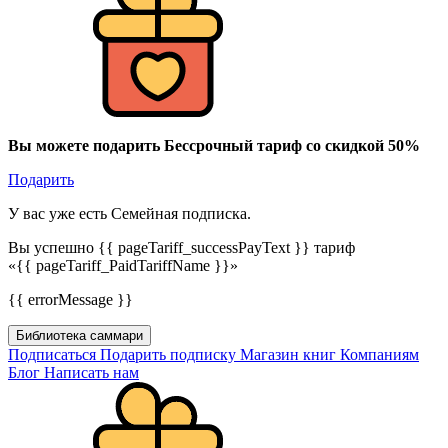
Вы можете подарить Бессрочный тариф со скидкой 50%
Подарить
У вас уже есть Семейная подписка.
Вы успешно {{ pageTariff_successPayText }} тариф
«{{ pageTariff_PaidTariffName }}»
{{ errorMessage }}
Библиотека саммари
Подписаться
Подарить подписку
Магазин книг
Компаниям
Блог
Написать нам