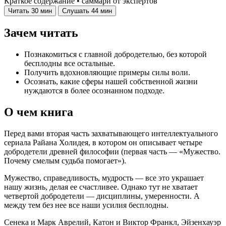
Краткое содержание • саммари от экспертов
Читать
30 мин
Слушать
44 мин
Зачем читать
Познакомиться с главной добродетелью, без которой
бесплодны все остальные.
Получить вдохновляющие примеры силы воли.
Осознать, какие сферы нашей собственной жизни
нуждаются в более осознанном подходе.
О чем книга
Перед вами вторая часть захватывающего интеллектуального
сериала Райана Холидея, в котором он описывает четыре
добродетели древней философии (первая часть — «Мужество.
Почему смелым судьба помогает»).
Мужество, справедливость, мудрость — все это украшает
нашу жизнь, делая ее счастливее. Однако тут не хватает
четвертой добродетели — дисциплины, умеренности. А
между тем без нее все наши усилия бесплодны.
Сенека и Марк Аврелий, Катон и Виктор Франкл, Эйзенхауэр