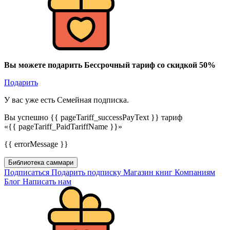
Вы можете подарить Бессрочный тариф со скидкой 50%
Подарить
У вас уже есть Семейная подписка.
Вы успешно {{ pageTariff_successPayText }} тариф
«{{ pageTariff_PaidTariffName }}»
{{ errorMessage }}
Библиотека саммари
Подписаться
Подарить подписку
Магазин книг
Компаниям
Блог
Написать нам