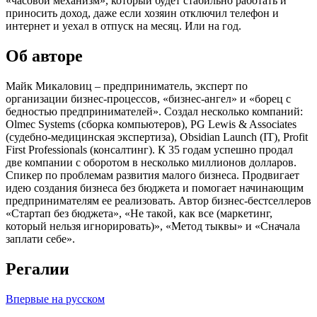
«часовой механизм», который будет стабильно работать и
приносить доход, даже если хозяин отключил телефон и
интернет и уехал в отпуск на месяц. Или на год.
Об авторе
Майк Микаловиц – предприниматель, эксперт по
организации бизнес-процессов, «бизнес-ангел» и «борец с
бедностью предпринимателей». Создал несколько компаний:
Olmec Systems (сборка компьютеров), PG Lewis & Associates
(судебно-медицинская экспертиза), Obsidian Launch (IT), Profit
First Professionals (консалтинг). К 35 годам успешно продал
две компании с оборотом в несколько миллионов долларов.
Спикер по проблемам развития малого бизнеса. Продвигает
идею создания бизнеса без бюджета и помогает начинающим
предпринимателям ее реализовать. Автор бизнес-бестселлеров
«Стартап без бюджета», «Не такой, как все (маркетинг,
который нельзя игнорировать)», «Метод тыквы» и «Сначала
заплати себе».
Регалии
Впервые на русском