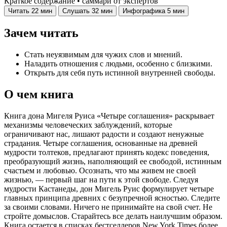
Краткое содержание • саммари от экспертов
Читать
22 мин
Слушать
32 мин
Инфографика
5 мин
Зачем читать
Стать неуязвимым для чужих слов и мнений.
Наладить отношения с людьми, особенно с близкими.
Открыть для себя путь истинной внутренней свободы.
О чем книга
Книга дона Мигеля Руиса «Четыре соглашения» раскрывает
механизмы человеческих заблуждений, которые
ограничивают нас, лишают радости и создают ненужные
страдания. Четыре соглашения, основанные на древней
мудрости толтеков, предлагают принять кодекс поведения,
преобразующий жизнь, наполняющий ее свободой, истинным
счастьем и любовью. Осознать, что мы живем не своей
жизнью, — первый шаг на пути к этой свободе. Следуя
мудрости Кастанеды, дон Мигель Руис формулирует четыре
главных принципа древних с безупречной ясностью. Следите
за своими словами. Ничего не принимайте на свой счет. Не
стройте домыслов. Старайтесь все делать наилучшим образом.
Книга остается в списках бестселлеров New York Times более