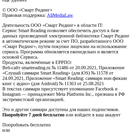
© ООО «Смарт Ридинг»
Правовая поддержка:
AllMediaLaw
Деятельность ООО «Смарт Ридинг» в области IT:
Сервис Smart Reading позволяет обеспечить доступ к базе
данных произведений электронной библиотеки Смарт Ридинг
в автоматическом режиме за счет ПО, разработанного ООО
«Смарт Ридинг», путем покупки лицензии на использование
сервиса. Программа обновляется еженедельно и является
основой Сервиса.
Продукты, включённые в ЕРРПО:
Веб-сайт smartreading.ru № 11486 от 20.09.2021, Приложение
«Слушай саммари Smart Reading» (для iOS) № 11578 от
24.09.2021, Приложение «Smart Reading: саммари нон-фикшн
книг с аудио» (для Android) № 11363 от 25.08.2021
В текстах саммари присутствует упоминание Facebook и
Instagram — принадлежит Meta Platforms Inc., признана в РФ
экстремистской организацией.
Это и другие саммари доступны для наших подписчиков.
Попробуйте 7 дней бесплатно
или войдите в ваш аккаунт
Попробовать бесплатно
или