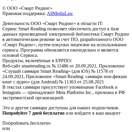
© ООО «Смарт Ридинг»
Правовая поддержка:
AllMediaLaw
Деятельность ООО «Смарт Ридинг» в области IT:
Сервис Smart Reading позволяет обеспечить доступ к базе
данных произведений электронной библиотеки Смарт Ридинг
в автоматическом режиме за счет ПО, разработанного ООО
«Смарт Ридинг», путем покупки лицензии на использование
сервиса. Программа обновляется еженедельно и является
основой Сервиса.
Продукты, включённые в ЕРРПО:
Веб-сайт smartreading.ru № 11486 от 20.09.2021, Приложение
«Слушай саммари Smart Reading» (для iOS) № 11578 от
24.09.2021, Приложение «Smart Reading: саммари нон-фикшн
книг с аудио» (для Android) № 11363 от 25.08.2021
В текстах саммари присутствует упоминание Facebook и
Instagram — принадлежит Meta Platforms Inc., признана в РФ
экстремистской организацией.
Это и другие саммари доступны для наших подписчиков.
Попробуйте 7 дней бесплатно
или войдите в ваш аккаунт
Попробовать бесплатно
или