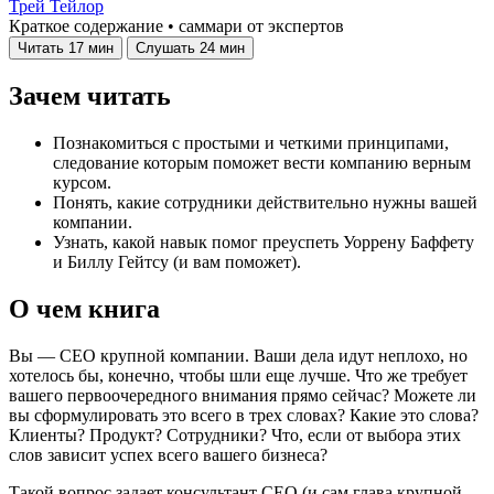
Трей Тейлор
Краткое содержание • саммари от экспертов
Читать
17 мин
Слушать
24 мин
Зачем читать
Познакомиться с простыми и четкими принципами,
следование которым поможет вести компанию верным
курсом.
Понять, какие сотрудники действительно нужны вашей
компании.
Узнать, какой навык помог преуспеть Уоррену Баффету
и Биллу Гейтсу (и вам поможет).
О чем книга
Вы — CEO крупной компании. Ваши дела идут неплохо, но
хотелось бы, конечно, чтобы шли еще лучше. Что же требует
вашего первоочередного внимания прямо сейчас? Можете ли
вы сформулировать это всего в трех словах? Какие это слова?
Клиенты? Продукт? Сотрудники? Что, если от выбора этих
слов зависит успех всего вашего бизнеса?
Такой вопрос задает консультант CEO (и сам глава крупной