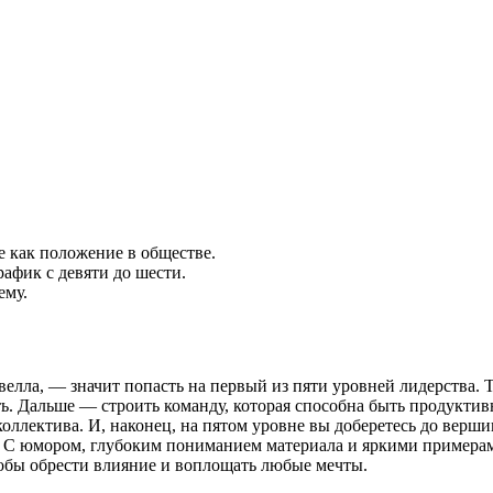
не как положение в обществе.
рафик с девяти до шести.
ему.
лла, — значит попасть на первый из пяти уровней лидерства. Т
ь. Дальше — строить команду, которая способна быть продуктив
 коллектива. И, наконец, на пятом уровне вы доберетесь до вер
 С юмором, глубоким пониманием материала и яркими примерами
тобы обрести влияние и воплощать любые мечты.