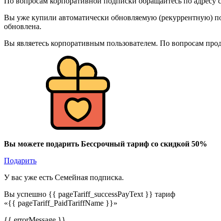
По вопросам корпоративной подписки обращайтесь по адресу c
Вы уже купили автоматически обновляемую (рекуррентную) под
обновлена.
Вы являетесь корпоративным пользователем. По вопросам про
Вы можете подарить Бессрочный тариф со скидкой 50%
Подарить
У вас уже есть Семейная подписка.
Вы успешно {{ pageTariff_successPayText }} тариф
«{{ pageTariff_PaidTariffName }}»
{{ errorMessage }}