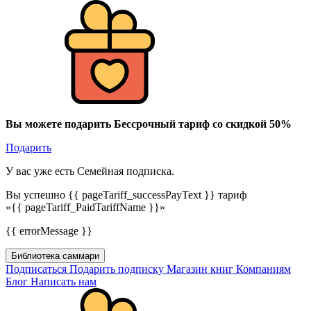
Вы можете подарить Бессрочный тариф со скидкой 50%
Подарить
У вас уже есть Семейная подписка.
Вы успешно {{ pageTariff_successPayText }} тариф
«{{ pageTariff_PaidTariffName }}»
{{ errorMessage }}
Библиотека саммари
Подписаться
Подарить подписку
Магазин книг
Компаниям
Блог
Написать нам