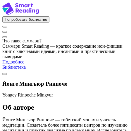
Попробовать бесплатно
Что такое саммари?
Саммари Smart Reading — краткое содержание нон-фикшен
книг с ключевыми идеями, инсайтами и практическими
выводами
Подробнее
Библиотека
Йонге Мингьюр Ринпоче
Yongey Rinpoche Mingyur
Об авторе
Йонге Мингьюр Ринпоче — тибетский монах и учитель
медитации. Создатель более пятидесяти центров по изучению
медитации и практик буддизма по всему миру. Исследователь