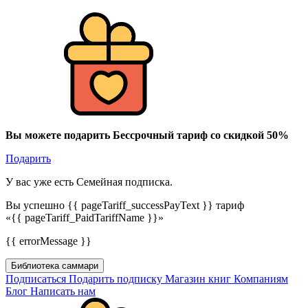
Вы можете подарить Бессрочный тариф со скидкой 50%
Подарить
У вас уже есть Семейная подписка.
Вы успешно {{ pageTariff_successPayText }} тариф
«{{ pageTariff_PaidTariffName }}»
{{ errorMessage }}
Библиотека саммари
Подписаться
Подарить подписку
Магазин книг
Компаниям
Блог
Написать нам