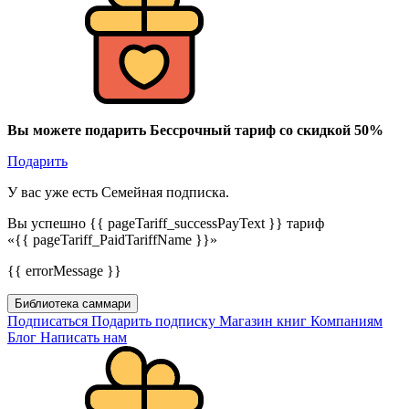
Вы можете подарить Бессрочный тариф со скидкой 50%
Подарить
У вас уже есть Семейная подписка.
Вы успешно {{ pageTariff_successPayText }} тариф
«{{ pageTariff_PaidTariffName }}»
{{ errorMessage }}
Библиотека саммари
Подписаться
Подарить подписку
Магазин книг
Компаниям
Блог
Написать нам