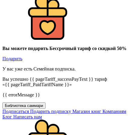
Вы можете подарить Бессрочный тариф со скидкой 50%
Подарить
У вас уже есть Семейная подписка.
Вы успешно {{ pageTariff_successPayText }} тариф
«{{ pageTariff_PaidTariffName }}»
{{ errorMessage }}
Библиотека саммари
Подписаться
Подарить подписку
Магазин книг
Компаниям
Блог
Написать нам