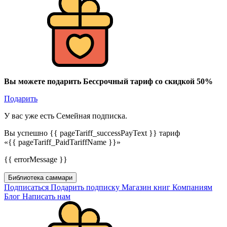
Вы можете подарить Бессрочный тариф со скидкой 50%
Подарить
У вас уже есть Семейная подписка.
Вы успешно {{ pageTariff_successPayText }} тариф
«{{ pageTariff_PaidTariffName }}»
{{ errorMessage }}
Библиотека саммари
Подписаться
Подарить подписку
Магазин книг
Компаниям
Блог
Написать нам