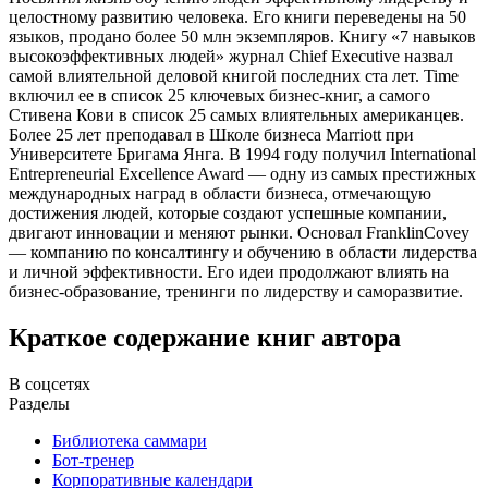
целостному развитию человека. Его книги переведены на 50
языков, продано более 50 млн экземпляров. Книгу «7 навыков
высокоэффективных людей» журнал Chief Executive назвал
самой влиятельной деловой книгой последних ста лет. Time
включил ее в список 25 ключевых бизнес-книг, а самого
Стивена Кови в список 25 самых влиятельных американцев.
Более 25 лет преподавал в Школе бизнеса Marriott при
Университете Бригама Янга. В 1994 году получил International
Entrepreneurial Excellence Award — одну из самых престижных
международных наград в области бизнеса, отмечающую
достижения людей, которые создают успешные компании,
двигают инновации и меняют рынки. Основал FranklinCovey
— компанию по консалтингу и обучению в области лидерства
и личной эффективности. Его идеи продолжают влиять на
бизнес‑образование, тренинги по лидерству и саморазвитие.
Краткое содержание книг автора
В соцсетях
Разделы
Библиотека саммари
Бот-тренер
Корпоративные календари