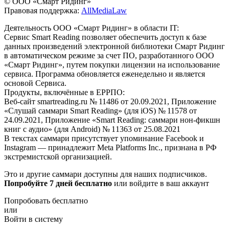
© ООО «Смарт Ридинг»
Правовая поддержка:
AllMediaLaw
Деятельность ООО «Смарт Ридинг» в области IT:
Сервис Smart Reading позволяет обеспечить доступ к базе
данных произведений электронной библиотеки Смарт Ридинг
в автоматическом режиме за счет ПО, разработанного ООО
«Смарт Ридинг», путем покупки лицензии на использование
сервиса. Программа обновляется еженедельно и является
основой Сервиса.
Продукты, включённые в ЕРРПО:
Веб-сайт smartreading.ru № 11486 от 20.09.2021, Приложение
«Слушай саммари Smart Reading» (для iOS) № 11578 от
24.09.2021, Приложение «Smart Reading: саммари нон-фикшн
книг с аудио» (для Android) № 11363 от 25.08.2021
В текстах саммари присутствует упоминание Facebook и
Instagram — принадлежит Meta Platforms Inc., признана в РФ
экстремистской организацией.
Это и другие саммари доступны для наших подписчиков.
Попробуйте 7 дней бесплатно
или войдите в ваш аккаунт
Попробовать бесплатно
или
Войти в систему