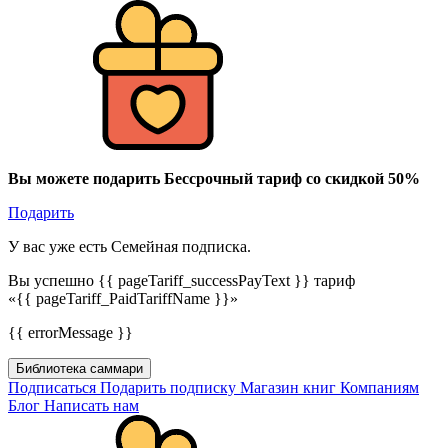
Вы можете подарить Бессрочный тариф со скидкой 50%
Подарить
У вас уже есть Семейная подписка.
Вы успешно {{ pageTariff_successPayText }} тариф
«{{ pageTariff_PaidTariffName }}»
{{ errorMessage }}
Библиотека саммари
Подписаться
Подарить подписку
Магазин книг
Компаниям
Блог
Написать нам