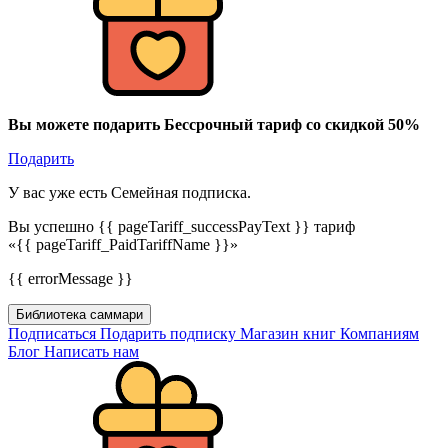
Вы можете подарить Бессрочный тариф со скидкой 50%
Подарить
У вас уже есть Семейная подписка.
Вы успешно {{ pageTariff_successPayText }} тариф
«{{ pageTariff_PaidTariffName }}»
{{ errorMessage }}
Библиотека саммари
Подписаться
Подарить подписку
Магазин книг
Компаниям
Блог
Написать нам