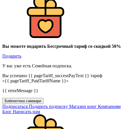
Вы можете подарить Бессрочный тариф со скидкой 50%
Подарить
У вас уже есть Семейная подписка.
Вы успешно {{ pageTariff_successPayText }} тариф
«{{ pageTariff_PaidTariffName }}»
{{ errorMessage }}
Библиотека саммари
Подписаться
Подарить подписку
Магазин книг
Компаниям
Блог
Написать нам