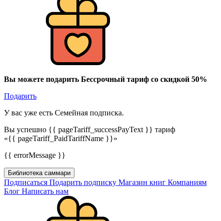
Вы можете подарить Бессрочный тариф со скидкой 50%
Подарить
У вас уже есть Семейная подписка.
Вы успешно {{ pageTariff_successPayText }} тариф
«{{ pageTariff_PaidTariffName }}»
{{ errorMessage }}
Библиотека саммари
Подписаться
Подарить подписку
Магазин книг
Компаниям
Блог
Написать нам