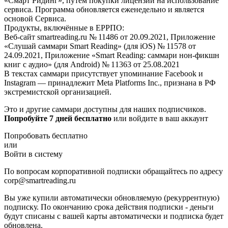
«Смарт Ридинг», путем покупки лицензии на использование
сервиса. Программа обновляется еженедельно и является
основой Сервиса.
Продукты, включённые в ЕРРПО:
Веб-сайт smartreading.ru № 11486 от 20.09.2021, Приложение
«Слушай саммари Smart Reading» (для iOS) № 11578 от
24.09.2021, Приложение «Smart Reading: саммари нон-фикшн
книг с аудио» (для Android) № 11363 от 25.08.2021
В текстах саммари присутствует упоминание Facebook и
Instagram — принадлежит Meta Platforms Inc., признана в РФ
экстремистской организацией.
Это и другие саммари доступны для наших подписчиков.
Попробуйте 7 дней бесплатно
или войдите в ваш аккаунт
Попробовать бесплатно
или
Войти в систему
По вопросам корпоративной подписки обращайтесь по адресу
corp@smartreading.ru
Вы уже купили автоматически обновляемую (рекуррентную)
подписку. По окончанию срока действия подписки - деньги
будут списаны с вашей карты автоматически и подписка будет
обновлена.