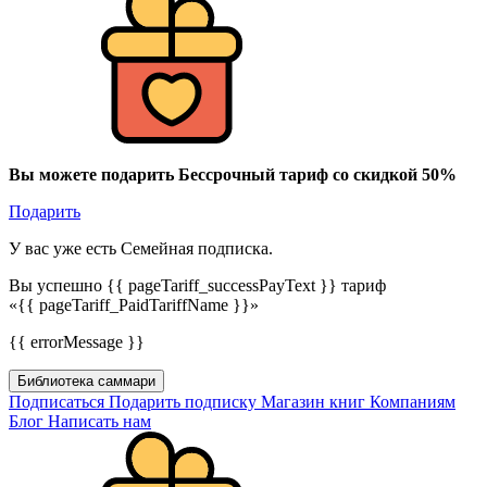
Вы можете подарить Бессрочный тариф со скидкой 50%
Подарить
У вас уже есть Семейная подписка.
Вы успешно {{ pageTariff_successPayText }} тариф
«{{ pageTariff_PaidTariffName }}»
{{ errorMessage }}
Библиотека саммари
Подписаться
Подарить подписку
Магазин книг
Компаниям
Блог
Написать нам