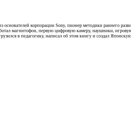
 основателей корпорации Sony, пионер методики раннего разви
аботал магнитофон, первую цифровую камеру, наушники, игрову
грузился в педагогику, написал об этом книгу и создал Японску