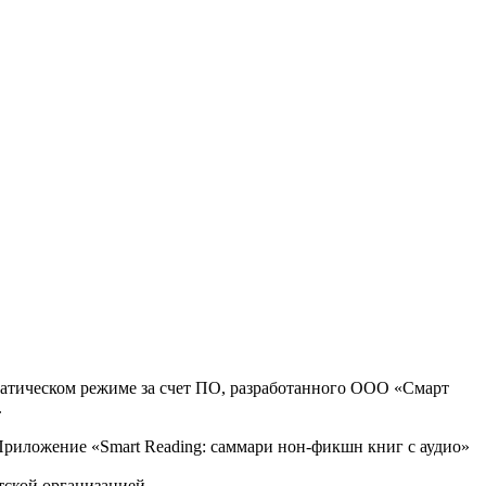
оматическом режиме за счет ПО, разработанного ООО «Смарт
.
, Приложение «Smart Reading: саммари нон-фикшн книг с аудио»
тской организацией.