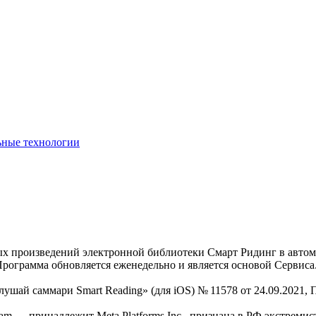
ьные технологии
нных произведений электронной библиотеки Смарт Ридинг в авт
Программа обновляется еженедельно и является основой Сервиса
Слушай саммари Smart Reading» (для iOS) № 11578 от 24.09.2021
am — принадлежит Meta Platforms Inc., признана в РФ экстремис