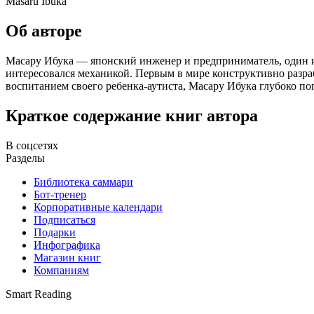
Masaru Ibuka
Об авторе
Масару Ибука — японский инженер и предприниматель, один из
интересовался механикой. Первым в мире конструктивно разр
воспитанием своего ребенка-аутиста, Масару Ибука глубоко по
Краткое содержание книг автора
В соцсетях
Разделы
Библиотека саммари
Бот-тренер
Корпоративные календари
Подписаться
Подарки
Инфографика
Магазин книг
Компаниям
Smart Reading