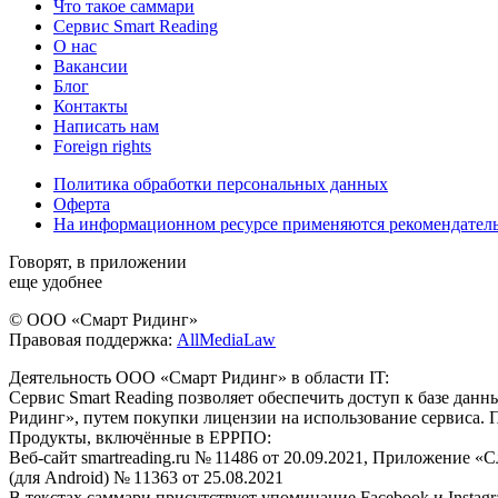
Что такое саммари
Сервис Smart Reading
О нас
Вакансии
Блог
Контакты
Написать нам
Foreign rights
Политика обработки персональных данных
Оферта
На информационном ресурсе применяются рекомендател
Говорят, в приложении
еще удобнее
© ООО «Смарт Ридинг»
Правовая поддержка:
AllMediaLaw
Деятельность ООО «Смарт Ридинг» в области IT:
Сервис Smart Reading позволяет обеспечить доступ к базе да
Ридинг», путем покупки лицензии на использование сервиса. 
Продукты, включённые в ЕРРПО:
Веб-сайт smartreading.ru № 11486 от 20.09.2021, Приложение «
(для Android) № 11363 от 25.08.2021
В текстах саммари присутствует упоминание Facebook и Instagr