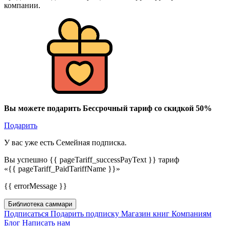
компании.
Вы можете подарить Бессрочный тариф со скидкой 50%
Подарить
У вас уже есть Семейная подписка.
Вы успешно {{ pageTariff_successPayText }} тариф
«{{ pageTariff_PaidTariffName }}»
{{ errorMessage }}
Библиотека саммари
Подписаться
Подарить подписку
Магазин книг
Компаниям
Блог
Написать нам