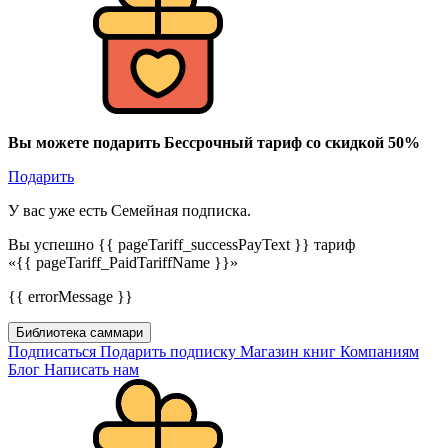
Вы можете подарить Бессрочный тариф со скидкой 50%
Подарить
У вас уже есть Семейная подписка.
Вы успешно {{ pageTariff_successPayText }} тариф
«{{ pageTariff_PaidTariffName }}»
{{ errorMessage }}
Библиотека саммари
Подписаться
Подарить подписку
Магазин книг
Компаниям
Блог
Написать нам