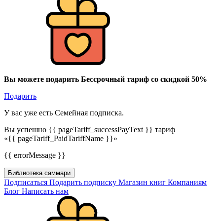
Вы можете подарить Бессрочный тариф со скидкой 50%
Подарить
У вас уже есть Семейная подписка.
Вы успешно {{ pageTariff_successPayText }} тариф
«{{ pageTariff_PaidTariffName }}»
{{ errorMessage }}
Библиотека саммари
Подписаться
Подарить подписку
Магазин книг
Компаниям
Блог
Написать нам