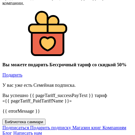
компании.
Вы можете подарить Бессрочный тариф со скидкой 50%
Подарить
У вас уже есть Семейная подписка.
Вы успешно {{ pageTariff_successPayText }} тариф
«{{ pageTariff_PaidTariffName }}»
{{ errorMessage }}
Библиотека саммари
Подписаться
Подарить подписку
Магазин книг
Компаниям
Блог
Написать нам