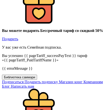
Вы можете подарить Бессрочный тариф со скидкой 50%
Подарить
У вас уже есть Семейная подписка.
Вы успешно {{ pageTariff_successPayText }} тариф
«{{ pageTariff_PaidTariffName }}»
{{ errorMessage }}
Библиотека саммари
Подписаться
Подарить подписку
Магазин книг
Компаниям
Блог
Написать нам