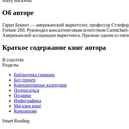
Harry Beckwith
Об авторе
Гарри Беквит — американский маркетолог, профессор Стэнфорд
Fortune 200. Руководил консалтинговым агентством Carmichae
Американской ассоциации маркетинга. Признан одним из пяти 
Краткое содержание книг автора
В соцсетях
Разделы
Библиотека саммари
Бот-тренер
Корпоративные календари
Подписаться
Подарки
Инфографика
Магазин книг
Компаниям
Smart Reading