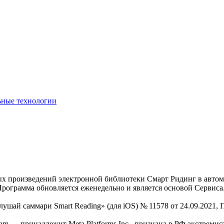
ьные технологии
нных произведений электронной библиотеки Смарт Ридинг в авт
Программа обновляется еженедельно и является основой Сервиса
Слушай саммари Smart Reading» (для iOS) № 11578 от 24.09.2021
am — принадлежит Meta Platforms Inc., признана в РФ экстремис