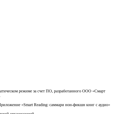
оматическом режиме за счет ПО, разработанного ООО «Смарт
.
, Приложение «Smart Reading: саммари нон-фикшн книг с аудио»
тской организацией.