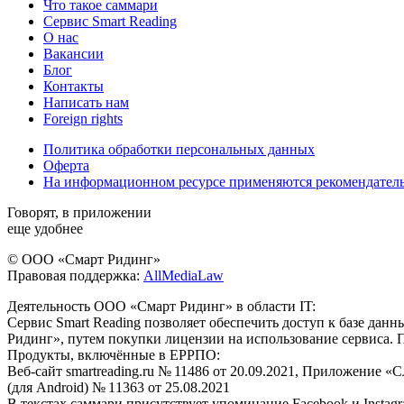
Что такое саммари
Сервис Smart Reading
О нас
Вакансии
Блог
Контакты
Написать нам
Foreign rights
Политика обработки персональных данных
Оферта
На информационном ресурсе применяются рекомендател
Говорят, в приложении
еще удобнее
© ООО «Смарт Ридинг»
Правовая поддержка:
AllMediaLaw
Деятельность ООО «Смарт Ридинг» в области IT:
Сервис Smart Reading позволяет обеспечить доступ к базе да
Ридинг», путем покупки лицензии на использование сервиса. 
Продукты, включённые в ЕРРПО:
Веб-сайт smartreading.ru № 11486 от 20.09.2021, Приложение «
(для Android) № 11363 от 25.08.2021
В текстах саммари присутствует упоминание Facebook и Instagr