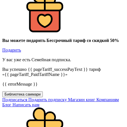
Вы можете подарить Бессрочный тариф со скидкой 50%
Подарить
У вас уже есть Семейная подписка.
Вы успешно {{ pageTariff_successPayText }} тариф
«{{ pageTariff_PaidTariffName }}»
{{ errorMessage }}
Библиотека саммари
Подписаться
Подарить подписку
Магазин книг
Компаниям
Блог
Написать нам