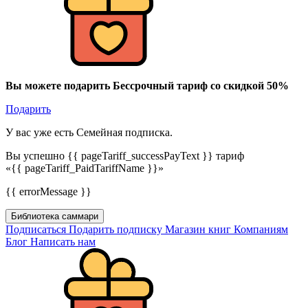
Вы можете подарить Бессрочный тариф со скидкой 50%
Подарить
У вас уже есть Семейная подписка.
Вы успешно {{ pageTariff_successPayText }} тариф
«{{ pageTariff_PaidTariffName }}»
{{ errorMessage }}
Библиотека саммари
Подписаться
Подарить подписку
Магазин книг
Компаниям
Блог
Написать нам