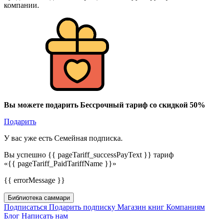
компании.
Вы можете подарить Бессрочный тариф со скидкой 50%
Подарить
У вас уже есть Семейная подписка.
Вы успешно {{ pageTariff_successPayText }} тариф
«{{ pageTariff_PaidTariffName }}»
{{ errorMessage }}
Библиотека саммари
Подписаться
Подарить подписку
Магазин книг
Компаниям
Блог
Написать нам