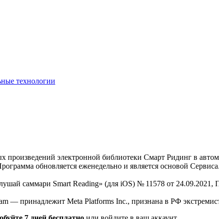
ьные технологии
нных произведений электронной библиотеки Смарт Ридинг в авт
Программа обновляется еженедельно и является основой Сервиса
Слушай саммари Smart Reading» (для iOS) № 11578 от 24.09.2021
am — принадлежит Meta Platforms Inc., признана в РФ экстремис
обуйте 7 дней бесплатно
или войдите в ваш аккаунт