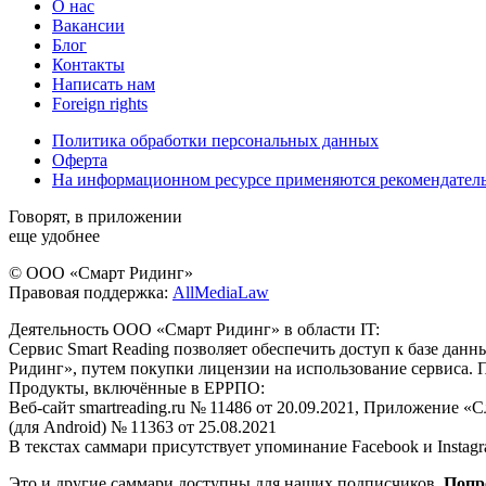
О нас
Вакансии
Блог
Контакты
Написать нам
Foreign rights
Политика обработки персональных данных
Оферта
На информационном ресурсе применяются рекомендател
Говорят, в приложении
еще удобнее
© ООО «Смарт Ридинг»
Правовая поддержка:
AllMediaLaw
Деятельность ООО «Смарт Ридинг» в области IT:
Сервис Smart Reading позволяет обеспечить доступ к базе да
Ридинг», путем покупки лицензии на использование сервиса. 
Продукты, включённые в ЕРРПО:
Веб-сайт smartreading.ru № 11486 от 20.09.2021, Приложение «
(для Android) № 11363 от 25.08.2021
В текстах саммари присутствует упоминание Facebook и Instagr
Это и другие саммари доступны для наших подписчиков.
Попр