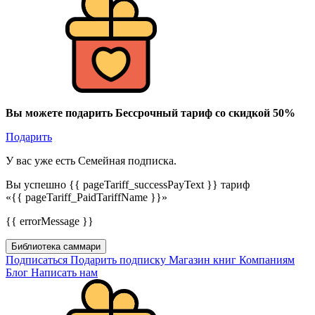
Вы можете подарить Бессрочный тариф со скидкой 50%
Подарить
У вас уже есть Семейная подписка.
Вы успешно {{ pageTariff_successPayText }} тариф
«{{ pageTariff_PaidTariffName }}»
{{ errorMessage }}
Библиотека саммари
Подписаться
Подарить подписку
Магазин книг
Компаниям
Блог
Написать нам