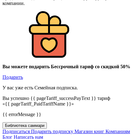
компании.
Вы можете подарить Бессрочный тариф со скидкой 50%
Подарить
У вас уже есть Семейная подписка.
Вы успешно {{ pageTariff_successPayText }} тариф
«{{ pageTariff_PaidTariffName }}»
{{ errorMessage }}
Библиотека саммари
Подписаться
Подарить подписку
Магазин книг
Компаниям
Блог
Написать нам