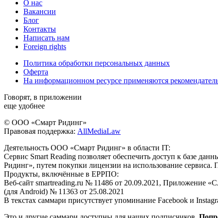
О нас
Вакансии
Блог
Контакты
Написать нам
Foreign rights
Политика обработки персональных данных
Оферта
На информационном ресурсе применяются рекомендател
Говорят, в приложении
еще удобнее
© ООО «Смарт Ридинг»
Правовая поддержка:
AllMediaLaw
Деятельность ООО «Смарт Ридинг» в области IT:
Сервис Smart Reading позволяет обеспечить доступ к базе да
Ридинг», путем покупки лицензии на использование сервиса. 
Продукты, включённые в ЕРРПО:
Веб-сайт smartreading.ru № 11486 от 20.09.2021, Приложение «
(для Android) № 11363 от 25.08.2021
В текстах саммари присутствует упоминание Facebook и Instagr
Это и другие саммари доступны для наших подписчиков.
Попр