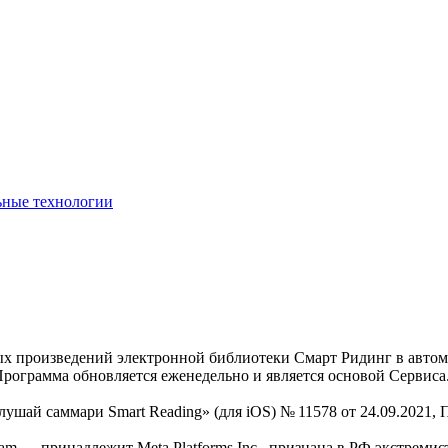
ьные технологии
нных произведений электронной библиотеки Смарт Ридинг в авт
Программа обновляется еженедельно и является основой Сервиса
Слушай саммари Smart Reading» (для iOS) № 11578 от 24.09.2021
am — принадлежит Meta Platforms Inc., признана в РФ экстремис