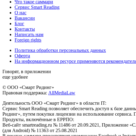
Что такое саммари
Сервис Smart Reading
О нас
Вакансии
Блог
Контакты
Написать нам
Foreign rights
Политика обработки персональных данных
Оферта
На информационном ресурсе применяются рекомендател
Говорят, в приложении
еще удобнее
© ООО «Смарт Ридинг»
Правовая поддержка:
AllMediaLaw
Деятельность ООО «Смарт Ридинг» в области IT:
Сервис Smart Reading позволяет обеспечить доступ к базе да
Ридинг», путем покупки лицензии на использование сервиса. 
Продукты, включённые в ЕРРПО:
Веб-сайт smartreading.ru № 11486 от 20.09.2021, Приложение «
(для Android) № 11363 от 25.08.2021
В текстах саммари присутствует упоминание Facebook и Instagr