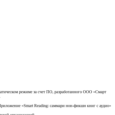
оматическом режиме за счет ПО, разработанного ООО «Смарт
.
, Приложение «Smart Reading: саммари нон-фикшн книг с аудио»
тской организацией.