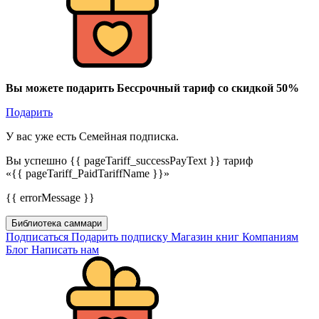
Вы можете подарить Бессрочный тариф со скидкой 50%
Подарить
У вас уже есть Семейная подписка.
Вы успешно {{ pageTariff_successPayText }} тариф
«{{ pageTariff_PaidTariffName }}»
{{ errorMessage }}
Библиотека саммари
Подписаться
Подарить подписку
Магазин книг
Компаниям
Блог
Написать нам