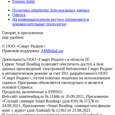
Foreign rights
Политика обработки персональных данных
Оферта
На информационном ресурсе применяются
рекомендательные технологии
Говорят, в приложении
еще удобнее
© ООО «Смарт Ридинг»
Правовая поддержка:
AllMediaLaw
Деятельность ООО «Смарт Ридинг» в области IT:
Сервис Smart Reading позволяет обеспечить доступ к базе
данных произведений электронной библиотеки Смарт Ридинг
в автоматическом режиме за счет ПО, разработанного ООО
«Смарт Ридинг», путем покупки лицензии на использование
сервиса. Программа обновляется еженедельно и является
основой Сервиса.
Продукты, включённые в ЕРРПО:
Веб-сайт smartreading.ru № 11486 от 20.09.2021, Приложение
«Слушай саммари Smart Reading» (для iOS) № 11578 от
24.09.2021, Приложение «Smart Reading: саммари нон-фикшн
книг с аудио» (для Android) № 11363 от 25.08.2021
В текстах саммари присутствует упоминание Facebook и