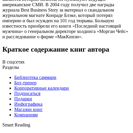
американские СМИ. В 2004 году получил две награды
журнала Best Business Story за материал о скандальном
журнальном магнате Конраде Блэке, который потерял
империю и был осужден на 101 год тюрьмы. Большую
известность приобрели его книги «Последний настоящий
мужчина» о генеральном директоре холдинга «Морган Чейс»
и расследование о фирме «МакКинзи».
Краткое содержание книг автора
В соцсетях
Разделы
Библиотека саммари
Бот-тренер
Корпоративные календари
Подписаться
Подарки
Инфографика
Магазин книг
Компаниям
Smart Reading