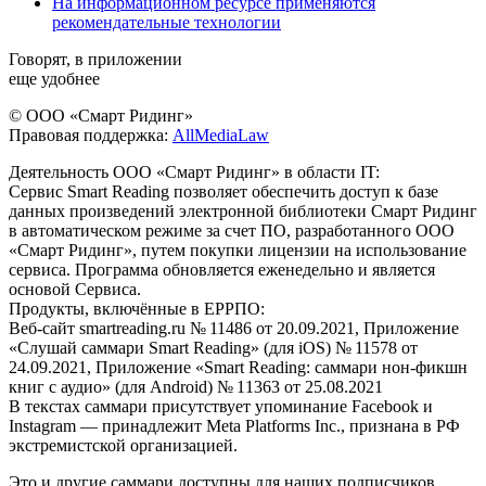
На информационном ресурсе применяются
рекомендательные технологии
Говорят, в приложении
еще удобнее
© ООО «Смарт Ридинг»
Правовая поддержка:
AllMediaLaw
Деятельность ООО «Смарт Ридинг» в области IT:
Сервис Smart Reading позволяет обеспечить доступ к базе
данных произведений электронной библиотеки Смарт Ридинг
в автоматическом режиме за счет ПО, разработанного ООО
«Смарт Ридинг», путем покупки лицензии на использование
сервиса. Программа обновляется еженедельно и является
основой Сервиса.
Продукты, включённые в ЕРРПО:
Веб-сайт smartreading.ru № 11486 от 20.09.2021, Приложение
«Слушай саммари Smart Reading» (для iOS) № 11578 от
24.09.2021, Приложение «Smart Reading: саммари нон-фикшн
книг с аудио» (для Android) № 11363 от 25.08.2021
В текстах саммари присутствует упоминание Facebook и
Instagram — принадлежит Meta Platforms Inc., признана в РФ
экстремистской организацией.
Это и другие саммари доступны для наших подписчиков.