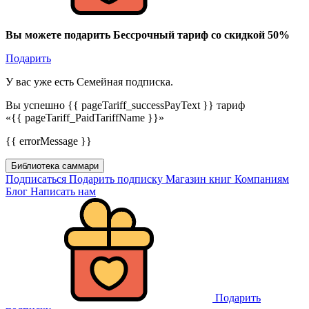
Вы можете подарить Бессрочный тариф со скидкой 50%
Подарить
У вас уже есть Семейная подписка.
Вы успешно {{ pageTariff_successPayText }} тариф
«{{ pageTariff_PaidTariffName }}»
{{ errorMessage }}
Библиотека саммари
Подписаться
Подарить подписку
Магазин книг
Компаниям
Блог
Написать нам
Подарить