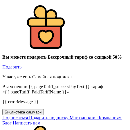
Вы можете подарить Бессрочный тариф со скидкой 50%
Подарить
У вас уже есть Семейная подписка.
Вы успешно {{ pageTariff_successPayText }} тариф
«{{ pageTariff_PaidTariffName }}»
{{ errorMessage }}
Библиотека саммари
Подписаться
Подарить подписку
Магазин книг
Компаниям
Блог
Написать нам