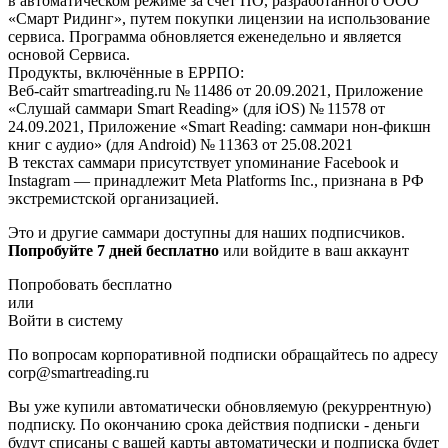
в автоматическом режиме за счет ПО, разработанного ООО
«Смарт Ридинг», путем покупки лицензии на использование
сервиса. Программа обновляется еженедельно и является
основой Сервиса.
Продукты, включённые в ЕРРПО:
Веб-сайт smartreading.ru № 11486 от 20.09.2021, Приложение
«Слушай саммари Smart Reading» (для iOS) № 11578 от
24.09.2021, Приложение «Smart Reading: саммари нон-фикшн
книг с аудио» (для Android) № 11363 от 25.08.2021
В текстах саммари присутствует упоминание Facebook и
Instagram — принадлежит Meta Platforms Inc., признана в РФ
экстремистской организацией.
Это и другие саммари доступны для наших подписчиков.
Попробуйте 7 дней бесплатно
или войдите в ваш аккаунт
Попробовать бесплатно
или
Войти в систему
По вопросам корпоративной подписки обращайтесь по адресу
corp@smartreading.ru
Вы уже купили автоматически обновляемую (рекуррентную)
подписку. По окончанию срока действия подписки - деньги
будут списаны с вашей карты автоматически и подписка будет