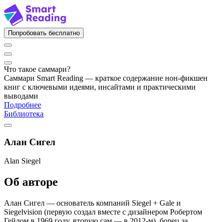
Попробовать бесплатно
Что такое саммари?
Саммари Smart Reading — краткое содержание нон-фикшен
книг с ключевыми идеями, инсайтами и практическими
выводами
Подробнее
Библиотека
Алан Сигел
Alan Siegel
Об авторе
Алан Сигел — основатель компаний Siegel + Gale и
Siegelvision (первую создал вместе с дизайнером Робертом
Гейлом в 1969 году, вторую сам — в 2012-м), борец за